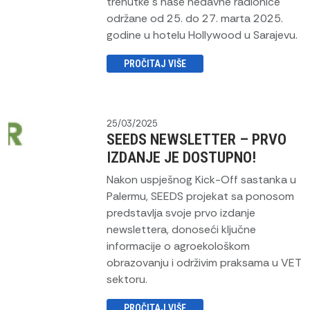
trenutke s naše nedavne radionice
održane od 25. do 27. marta 2025.
godine u hotelu Hollywood u Sarajevu.
PROČITAJ VIŠE
25/03/2025
SEEDS NEWSLETTER – PRVO
IZDANJE JE DOSTUPNO!
Nakon uspješnog Kick-Off sastanka u
Palermu, SEEDS projekat sa ponosom
predstavlja svoje prvo izdanje
newslettera, donoseći ključne
informacije o agroekološkom
obrazovanju i održivim praksama u VET
sektoru.
PROČITAJ VIŠE