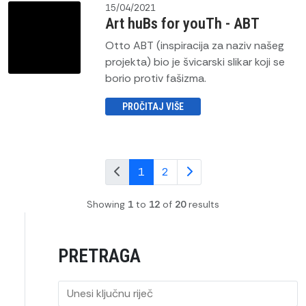
15/04/2021
Art huBs for youTh - ABT
Otto ABT (inspiracija za naziv našeg
projekta) bio je švicarski slikar koji se
borio protiv fašizma.
PROČITAJ VIŠE
1
2
Showing
1
to
12
of
20
results
PRETRAGA