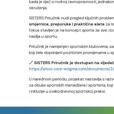
kada je riječ o rodnoj ravnopravnosti, jednako
okruženja.
SISTERS Priručnik nudi pregled ključnih problema
smjernice, preporuke i praktične alate
za ra
fokus stavljen je na koncept
sporta za sve
, ro
nasilja u sportu.
Priručnik je namijenjen sportskim klubovima, s
koji žele doprinijeti pozitivnim promjenama u s
🔗
SISTERS Priručnik je dostupan na sljede
https://smoc.core-enigma.com/documents/10/
U narednom periodu, projekat nastavlja s raz
za obuke sportskih menadžera i sportista, koj
i inkluzije u svakodnevnoj sportskoj praksi.