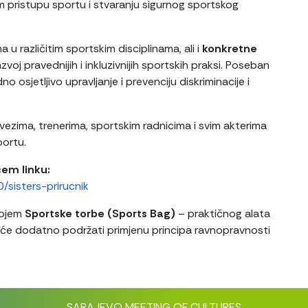
m pristupu sportu i stvaranju sigurnog sportskog
 u različitim sportskim disciplinama, ali i
konkretne
zvoj pravednijih i inkluzivnijih sportskih praksi. Poseban
dno osjetljivo upravljanje i prevenciju diskriminacije i
avezima, trenerima, sportskim radnicima i svim akterima
portu.
ćem linku:
sisters-prirucnik
vojem
Sportske torbe (Sports Bag)
– praktičnog alata
i će dodatno podržati primjenu principa ravnopravnosti
SARAJEVO MEETING OF CULTURES