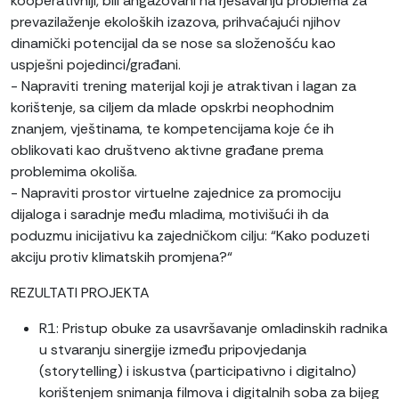
kooperativniji, bili angažovani na rješavanju problema za
prevazilaženje ekoloških izazova, prihvaćajući njihov
dinamički potencijal da se nose sa složenošću kao
uspješni pojedinci/građani.
- Napraviti trening materijal koji je atraktivan i lagan za
korištenje, sa ciljem da mlade opskrbi neophodnim
znanjem, vještinama, te kompetencijama koje će ih
oblikovati kao društveno aktivne građane prema
problemima okoliša.
- Napraviti prostor virtuelne zajednice za promociju
dijaloga i saradnje među mladima, motivišući ih da
poduzmu inicijativu ka zajedničkom cilju: “Kako poduzeti
akciju protiv klimatskih promjena?“
REZULTATI PROJEKTA
R1: Pristup obuke za usavršavanje omladinskih radnika
u stvaranju sinergije između pripovjedanja
(storytelling) i iskustva (participativno i digitalno)
korištenjem snimanja filmova i digitalnih soba za bijeg