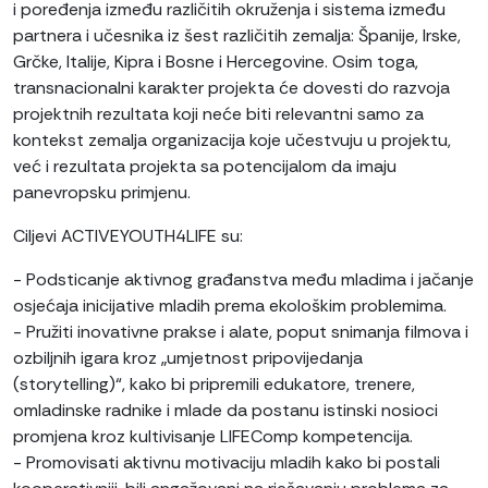
i poređenja između različitih okruženja i sistema između
partnera i učesnika iz šest različitih zemalja: Španije, Irske,
Grčke, Italije, Kipra i Bosne i Hercegovine. Osim toga,
transnacionalni karakter projekta će dovesti do razvoja
projektnih rezultata koji neće biti relevantni samo za
kontekst zemalja organizacija koje učestvuju u projektu,
već i rezultata projekta sa potencijalom da imaju
panevropsku primjenu.
Ciljevi ACTIVEYOUTH4LIFE su:
- Podsticanje aktivnog građanstva među mladima i jačanje
osjećaja inicijative mladih prema ekološkim problemima.
- Pružiti inovativne prakse i alate, poput snimanja filmova i
ozbiljnih igara kroz „umjetnost pripovijedanja
(storytelling)“, kako bi pripremili edukatore, trenere,
omladinske radnike i mlade da postanu istinski nosioci
promjena kroz kultivisanje LIFEComp kompetencija.
- Promovisati aktivnu motivaciju mladih kako bi postali