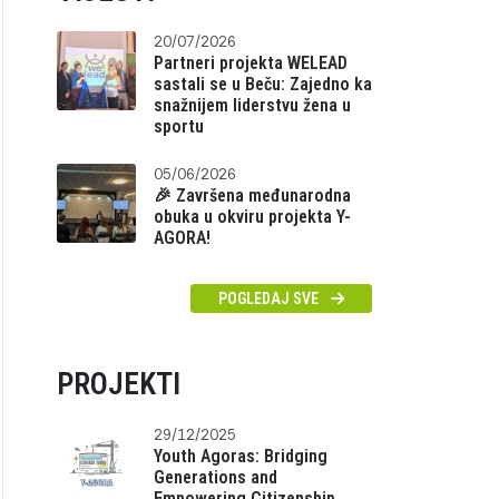
20/07/2026
Partneri projekta WELEAD
sastali se u Beču: Zajedno ka
snažnijem liderstvu žena u
sportu
05/06/2026
🎉 Završena međunarodna
obuka u okviru projekta Y-
AGORA!
POGLEDAJ SVE
PROJEKTI
29/12/2025
Youth Agoras: Bridging
Generations and
Empowering Citizenship