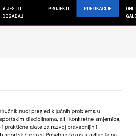
VIJESTI I
PROJEKTI
PUBLIKACIJE
ONLI
DOGAĐAJI
GAL
riručnik nudi pregled ključnih problema u
 sportskim disciplinama, ali i konkretne smjernice,
i praktične alate za razvoj pravednijih i
jih sportskih praksi. Poseban fokus stavljen je na