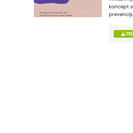
koncept sp
prevenciju
PR