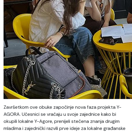
Završetkom ove obuke započinje nova faza projekta Y-
AGORA. Učesnici se vraćaju u svoje zajednice kako bi
okupili lokalne Y-Agore, prenijeli stečena znanja drugim
mladima i zajednički razvili prve ideje za lokalne građanske