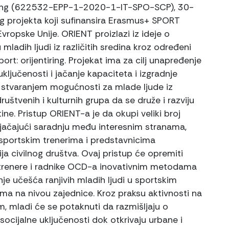
ring (622532-EPP-1-2020-1-IT-SPO-SCP), 30-
 projekta koji sufinansira Erasmus+ SPORT
vropske Unije. ORIENT proizlazi iz ideje o
 mladih ljudi iz različitih sredina kroz određeni
ort: orijentiring. Projekat ima za cilj unapređenje
uključenosti i jačanje kapaciteta i izgradnje
 stvaranjem mogućnosti za mlade ljude iz
 društvenih i kulturnih grupa da se druže i razviju
ine. Pristup ORIENT-a je da okupi veliki broj
 jačajući saradnju među interesnim stranama,
portskim trenerima i predstavnicima
ja civilnog društva. Ovaj pristup će opremiti
trenere i radnike OCD-a inovativnim metodama
je učešća ranjivih mladih ljudi u sportskim
ima na nivou zajednice. Kroz praksu aktivnosti na
, mladi će se potaknuti da razmišljaju o
socijalne uključenosti dok otkrivaju urbane i