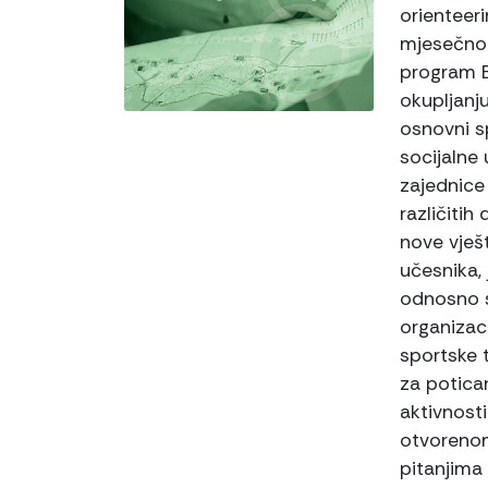
orientee
mjesečnog
program E
okupljanju
osnovni sp
socijalne 
zajednice
različitih
nove vješt
učesnika,
odnosno s
organizaci
sportske 
za potican
aktivnost
otvorenom
pitanjima 