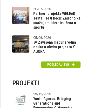
20/07/2026
Partneri projekta WELEAD
sastali se u Beču: Zajedno ka
snažnijem liderstvu žena u
sportu
05/06/2026
🎉 Završena međunarodna
obuka u okviru projekta Y-
AGORA!
POGLEDAJ SVE
PROJEKTI
29/12/2025
Youth Agoras: Bridging
Generations and
Empowering Citizenship