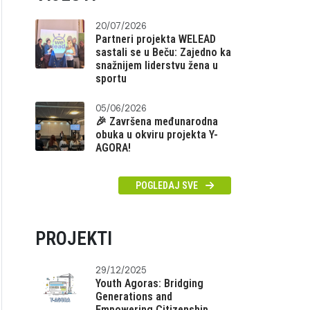
20/07/2026
Partneri projekta WELEAD
sastali se u Beču: Zajedno ka
snažnijem liderstvu žena u
sportu
05/06/2026
🎉 Završena međunarodna
obuka u okviru projekta Y-
AGORA!
POGLEDAJ SVE
PROJEKTI
29/12/2025
Youth Agoras: Bridging
Generations and
Empowering Citizenship