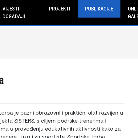
VIJESTI I
PROJEKTI
PUBLIKACIJE
ONLI
DOGAĐAJI
GAL
a
orba je bazni obrazovni i praktični alat razvijen u
jekta SISTERS, s ciljem podrške trenerima i
orima u provođenju edukativnih aktivnosti kako za
renere, tako i za sportiste. Sportska torba