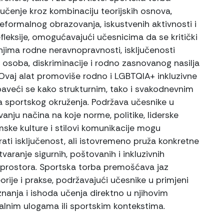
učenje kroz kombinaciju teorijskih osnova,
formalnog obrazovanja, iskustvenih aktivnosti i
fleksije, omogućavajući učesnicima da se kritički
njima rodne neravnopravnosti, isključenosti
osoba, diskriminacije i rodno zasnovanog nasilja
 Ovaj alat promoviše rodno i LGBTQIA+ inkluzivne
baveći se kako strukturnim, tako i svakodnevnim
 sportskog okruženja. Podržava učesnike u
anju načina na koje norme, politike, liderske
mske kulture i stilovi komunikacije mogu
rati isključenost, ali istovremeno pruža konkretne
tvaranje sigurnih, poštovanih i inkluzivnih
 prostora. Sportska torba premošćava jaz
rije i prakse, podržavajući učesnike u primjeni
znanja i ishoda učenja direktno u njihovim
alnim ulogama ili sportskim kontekstima.